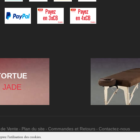
TORTUE
 JADE
 de Vente
Plan du site
Commandes et Retours
Contactez-nous
tez l'utilisation des cookies.