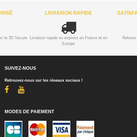
URISÉ
LIVRAISON RAPIDE
SATISF
ec le 3D Secure
Livraison rapide ou express en France et en
Retours 
Europe
SUIVEZ-NOUS
Retrouvez-nous sur les réseaux sociaux !
MODES DE PAIEMENT