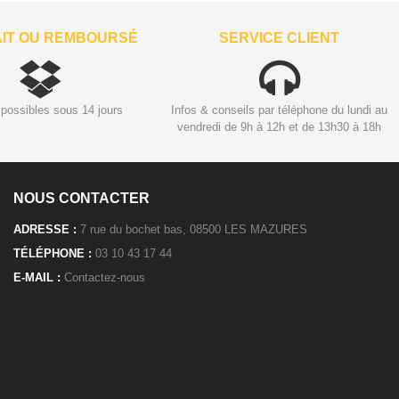
AIT OU REMBOURSÉ
SERVICE CLIENT
possibles sous 14 jours
Infos & conseils par téléphone du lundi au
vendredi de 9h à 12h et de 13h30 à 18h
NOUS CONTACTER
ADRESSE :
7 rue du bochet bas, 08500 LES MAZURES
TÉLÉPHONE :
03 10 43 17 44
E-MAIL :
Contactez-nous