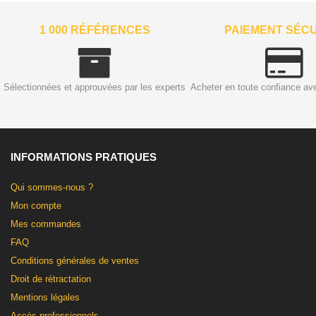
1 000 RÉFÉRENCES
PAIEMENT SÉC
Sélectionnées et approuvées par les experts
Acheter en toute confiance av
INFORMATIONS PRATIQUES
Qui sommes-nous ?
Mon compte
Mes commandes
FAQ
Conditions générales de ventes
Droit de rétractation
Mentions légales
Accès professionnels