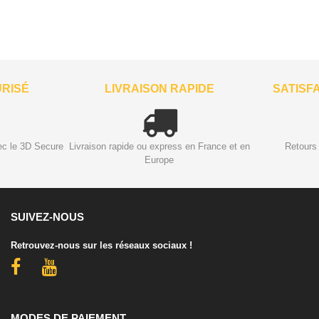
URISÉ
LIVRAISON RAPIDE
SATISF
ec le 3D Secure
Livraison rapide ou express en France et en
Retours 
Europe
SUIVEZ-NOUS
Retrouvez-nous sur les réseaux sociaux !
MODES DE PAIEMENT