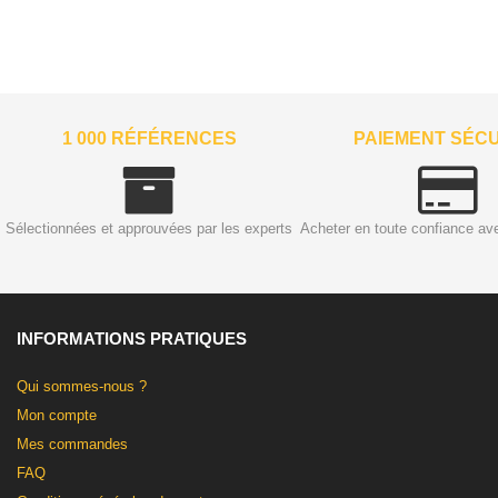
1 000 RÉFÉRENCES
PAIEMENT SÉC
Sélectionnées et approuvées par les experts
Acheter en toute confiance av
INFORMATIONS PRATIQUES
Qui sommes-nous ?
Mon compte
Mes commandes
FAQ