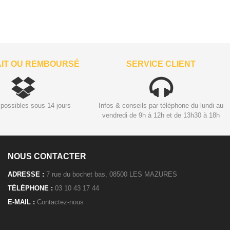
AIT OU REMBOURSÉ
SERVICE CLIENT
possibles sous 14 jours
Infos & conseils par téléphone du lundi au
vendredi de 9h à 12h et de 13h30 à 18h
NOUS CONTACTER
ADRESSE :
7 rue du bochet bas, 08500 LES MAZURES
TÉLÉPHONE :
03 10 43 17 44
E-MAIL :
Contactez-nous